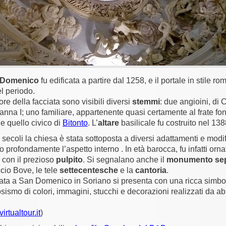
 Domenico
fu edificata a partire dal 1258, e il portale in stile r
l periodo.
re della facciata sono visibili diversi
stemmi
: due angioini, di Ca
nna I; uno familiare, appartenente quasi certamente al frate fo
ne quello civico di
Bitonto
. L’
altare
basilicale fu costruito nel 138
 secoli la chiesa è stata sottoposta a diversi adattamenti e modi
profondamente l’aspetto interno . In età barocca, fu infatti orna
a con il prezioso
pulpito
. Si segnalano anche il
monumento sep
cio Bove, le tele
settecentesche
e la
cantoria
.
ata a
San Domenico in Soriano
si presenta con una ricca simbo
osismo di colori, immagini, stucchi e decorazioni realizzati da abi
.
irtualtour.it
)