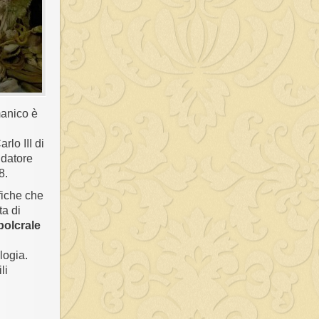
omanico è
rlo III di
ndatore
8.
fiche che
ta di
olcrale
logia.
li