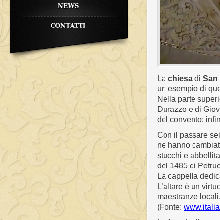
La
chiesa
di
San
un esempio di que
Nella parte superio
Durazzo e di Giova
del convento; infi
Con il passare sei
ne hanno cambiato 
stucchi e abbellit
del 1485 di Petruc
La
cappella
dedic
L’altare è un virtu
maestranze locali
(Fonte:
www.italiav